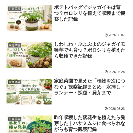
ポテトバッグでジャガイモは育
家庭菜園
つ？ポロシリを植えて収穫まで観
察した記録
2026.06.07
しわしわ・ぶよぶよのジャガイモ
家庭菜園
種芋でも育つ？ポロシリを植えた
ら収穫できた記録
2026.05.28
家庭菜園で見えた「植物を次につ
家庭菜園
なぐ」観察記録まとめ｜水挿し・
ランナー・採種・発芽まで
2026.05.23
昨年収穫した落花生を植えたら発
家庭菜園
芽した｜ハサミムシに食べられな
がらも育つ観察記録