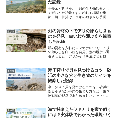
だ記録
手長エビ釣りを、川辺の生き物観察とし
て楽しんだ記録です。釣れる場所や季
節、餌、仕掛け、ウキの動きから手長エ
ビの行動を読む面白さ、釣った後の下処
理と素揚げまでまとめました。
畑の資材の下でアリの卵らしきも
生き物
のを発見｜白い粒を運ぶ姿を観察
した記録
畑の資材を入れたコンテナの中で、アリ
の卵らしき白い粒を発見。別の場所へ退
避させると、アリがそれを運ぶ姿も観察
できました。卵、幼虫、蛹の可能性を含
めて、畑で見つけた小さな育児現場を記
録します。
潮干狩りで貝を見つけるコツ｜砂
生き物
浜の小さな穴と生き物のサインを
観察した記録
潮干狩りで貝を見つけるコツを、砂浜に
ある小さな穴や貝の集まり方など、生き
物観察の視点でまとめました。あさり・
ハマグリ・マテ貝の違いや、持っていく
と便利な道具、海辺で楽しむときの注意
点も紹介します。
海で捕まえたヤドカリを家で飼う
生き物
には？実体験でわかった環境づく