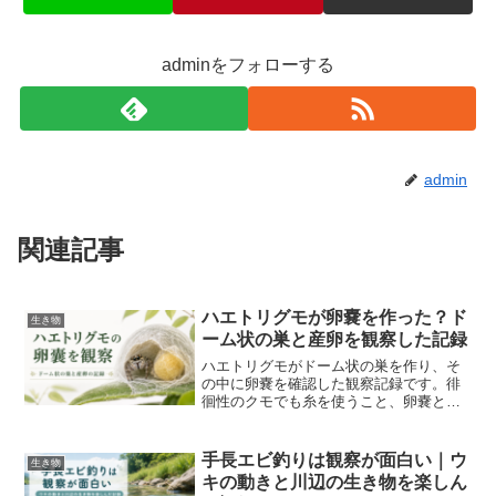
adminをフォローする
admin
関連記事
ハエトリグモが卵嚢を作った？ド
生き物
ーム状の巣と産卵を観察した記録
ハエトリグモがドーム状の巣を作り、そ
の中に卵嚢を確認した観察記録です。徘
徊性のクモでも糸を使うこと、卵嚢とは
何か、身近なハエトリグモを観察して感
じたことを写真と動画付きでまとめま
す。
手長エビ釣りは観察が面白い｜ウ
生き物
キの動きと川辺の生き物を楽しん