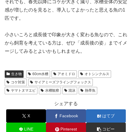
それでも、春先以降にコケが大きく減り、水槽全体の安定
感が増したのを見ると、導入してよかったと思える魚の1
匹です。
小さいころと成長後で印象が大きく変わる魚なので、これ
から飼育を考えている方は、ぜひ「成長後の姿」までイメ
ージしてみるとよいかもしれません。
生き物
60cm水槽
アオミドロ
オトシンクルス
コケ対策
サイアミーズフライングフォックス
ヤマトヌマエビ
水槽観察
混泳
熱帯魚
シェアする
X
Facebook
はてブ
LINE
Pinterest
コピー