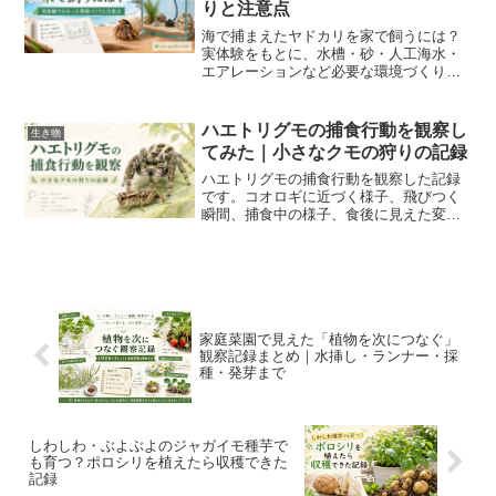
りと注意点
海で捕まえたヤドカリを家で飼うには？
実体験をもとに、水槽・砂・人工海水・
エアレーションなど必要な環境づくりと
注意点を整理。海のヤドカリと陸のヤド
カリの違いや、貝殻を引っ越す理由も紹
介します。
ハエトリグモの捕食行動を観察し
生き物
てみた｜小さなクモの狩りの記録
ハエトリグモの捕食行動を観察した記録
です。コオロギに近づく様子、飛びつく
瞬間、捕食中の様子、食後に見えた変化
を写真付きで紹介。身近な小さな生き物
を観察する面白さをまとめます。
家庭菜園で見えた「植物を次につなぐ」
観察記録まとめ｜水挿し・ランナー・採
種・発芽まで
しわしわ・ぶよぶよのジャガイモ種芋で
も育つ？ポロシリを植えたら収穫できた
記録