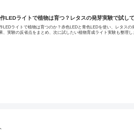
作LEDライトで植物は育つ？レタスの発芽実験で試し
作LEDライトで植物は育つのか？赤色LEDと青色LEDを使い、レタス
果、実験の反省点をまとめ、次に試したい植物育成ライト実験も整理し
ト