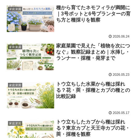
種から育てたネモフィラが満開に
家庭菜園
｜3号ポットと6号プランターの育
ち方と種採りを観察
2026.06.24
家庭菜園で見えた「植物を次につ
家庭菜園
なぐ」観察記録まとめ｜水挿し・
ランナー・採種・発芽まで
2026.05.23
トウ立ちした水菜から種は採れ
家庭菜園
る？花・莢・採種とカブの種との
比較記録
2026.05.17
トウ立ちしたカブから種は採れ
家庭菜園
る？東京カブと天王寺カブの花・
莢・採種を観察