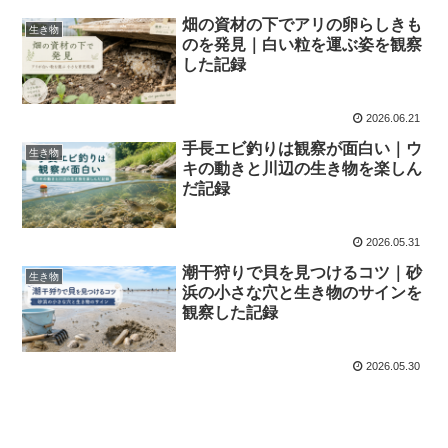
畑の資材の下でアリの卵らしきも
生き物
のを発見｜白い粒を運ぶ姿を観察
した記録
2026.06.21
手長エビ釣りは観察が面白い｜ウ
生き物
キの動きと川辺の生き物を楽しん
だ記録
2026.05.31
潮干狩りで貝を見つけるコツ｜砂
生き物
浜の小さな穴と生き物のサインを
観察した記録
2026.05.30