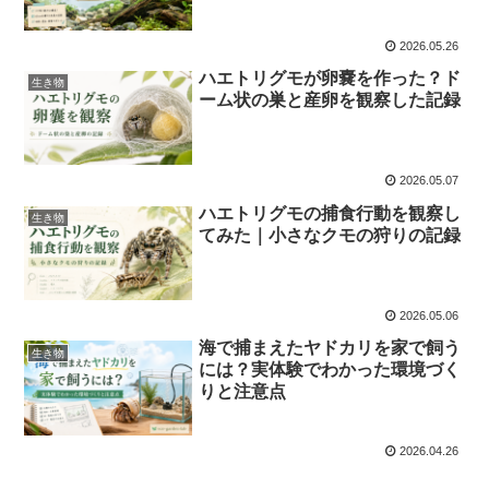
2026.05.26
ハエトリグモが卵嚢を作った？ド
生き物
ーム状の巣と産卵を観察した記録
2026.05.07
ハエトリグモの捕食行動を観察し
生き物
てみた｜小さなクモの狩りの記録
2026.05.06
海で捕まえたヤドカリを家で飼う
生き物
には？実体験でわかった環境づく
りと注意点
2026.04.26