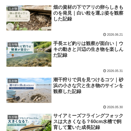
畑の資材の下でアリの卵らしきも
生き物
のを発見｜白い粒を運ぶ姿を観察
した記録
2026.06.21
手長エビ釣りは観察が面白い｜ウ
生き物
キの動きと川辺の生き物を楽しん
だ記録
2026.05.31
潮干狩りで貝を見つけるコツ｜砂
生き物
浜の小さな穴と生き物のサインを
観察した記録
2026.05.30
サイアミーズフライングフォック
生き物
スは大きくなる？60cm水槽で飼
育して驚いた成長記録