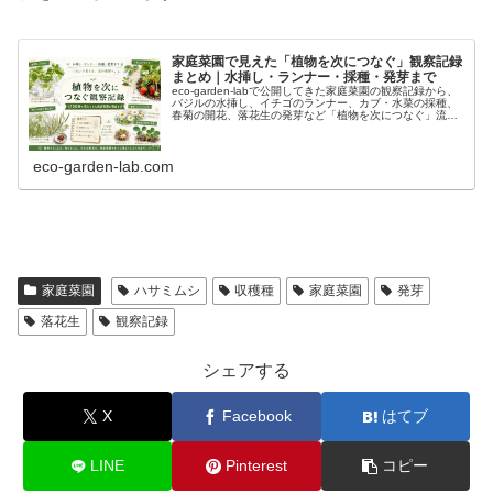
家庭菜園で見えた「植物を次につなぐ」観察記録
まとめ｜水挿し・ランナー・採種・発芽まで
eco-garden-labで公開してきた家庭菜園の観察記録から、
バジルの水挿し、イチゴのランナー、カブ・水菜の採種、
春菊の開花、落花生の発芽など「植物を次につなぐ」流れ
をまとめました。
eco-garden-lab.com
家庭菜園
ハサミムシ
収穫種
家庭菜園
発芽
落花生
観察記録
シェアする
X
Facebook
はてブ
LINE
Pinterest
コピー