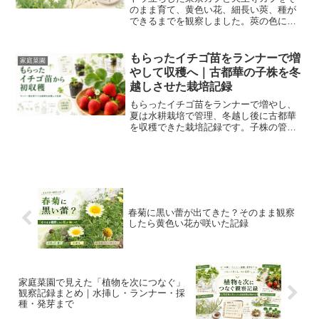
のまま育て、黄色い花、細長い莢、種が
できるまでを観察しました。莢の色によ
る種の成熟具合や、1莢あたりの採種数も
記録しています。
もらったイチゴ苗をランナーで増
家庭菜園
やして収穫へ｜古都華の子株を冬
越しさせた栽培記録
もらったイチゴ苗をランナーで増やし、
夏は水耕栽培で管理、冬越し後に古都華
を収穫できた栽培記録です。子株の管
理、夏枯れ対策、定植、収穫タイミング
まで実体験でまとめます。
春菊に黒い蕾が出てきた？そのまま観察
したら黄色い花が咲いた記録
家庭菜園で見えた「植物を次につなぐ」
観察記録まとめ｜水挿し・ランナー・採
種・発芽まで