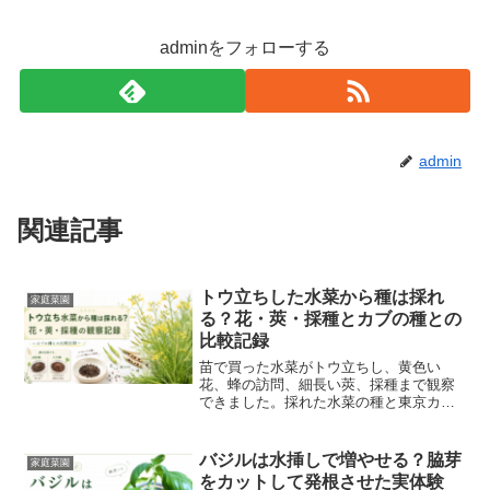
adminをフォローする
admin
関連記事
トウ立ちした水菜から種は採れ
家庭菜園
る？花・莢・採種とカブの種との
比較記録
苗で買った水菜がトウ立ちし、黄色い
花、蜂の訪問、細長い莢、採種まで観察
できました。採れた水菜の種と東京カ
ブ・天王寺カブの種との違いも比較して
まとめます。
バジルは水挿しで増やせる？脇芽
家庭菜園
をカットして発根させた実体験