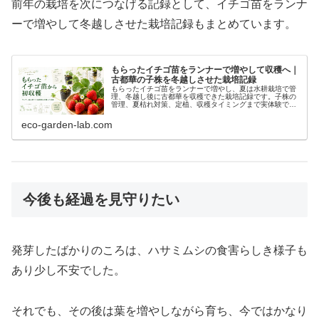
前年の栽培を次につなげる記録として、イチゴ苗をランナ
ーで増やして冬越しさせた栽培記録もまとめています。
もらったイチゴ苗をランナーで増やして収穫へ｜
古都華の子株を冬越しさせた栽培記録
もらったイチゴ苗をランナーで増やし、夏は水耕栽培で管
理、冬越し後に古都華を収穫できた栽培記録です。子株の
管理、夏枯れ対策、定植、収穫タイミングまで実体験でま
とめます。
eco-garden-lab.com
今後も経過を見守りたい
発芽したばかりのころは、ハサミムシの食害らしき様子も
あり少し不安でした。
それでも、その後は葉を増やしながら育ち、今ではかなり