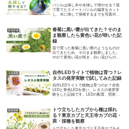
バジルは挿し木や水挿しで増やせる？苗
で育てたスイートバジルの脇芽をカット
し、水に挿して発根するまでを写真付き
で紹介。カット位置、水切れの注意点、
土に植えるか水耕栽培で育てるかの考え
方もまとめます。
春菊に黒い蕾が出てきた？そのま
家庭菜園
ま観察したら黄色い花が咲いた記
録
苗で買った春菊に黒い蕾のようなものが
出てきたため、そのまま観察しました。
やがて黄色い花が咲き、白い花びらの花
や咲き終わった花も確認。カブや水菜と
は違うキク科らしい変化を記録します。
自作LEDライトで植物は育つ？レ
家庭菜園
タスの発芽実験で試してみた記録
自作LEDライトで植物は育つのか？赤色
LEDと青色LEDを使い、レタスの発芽実
験をした記録です。LEDの配置、照射時
間、発芽結果、実験の反省点をまとめ、
次に試したい植物育成ライト実験も整理
します。
トウ立ちしたカブから種は採れ
家庭菜園
る？東京カブと天王寺カブの花・
莢・採種を観察
トウ立ちした東京カブと天王寺カブをそ